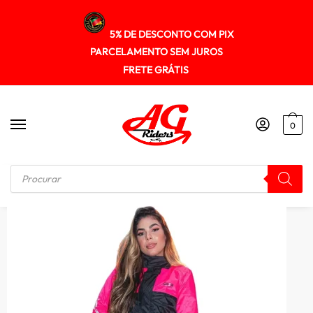
5% DE DESCONTO COM PIX
PARCELAMENTO SEM JUROS
FRETE GRÁTIS
0
Início
/
CAPA DE CHUVA
/
Capa De Chuva Forza Premium Feminina Black/Pink Forrada