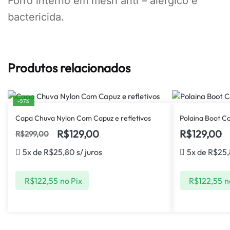
Forro interno em mesh anti – alérgico e
bactericida.
Produtos relacionados
-57%
Capa Chuva Nylon Com Capuz e refletivos
Polaina Boot 
R$
129,00
R$
129,00
R$
299,00
5x de
R$
25,80
s/ juros
5x de
R$
25
R$
122,55
no Pix
R$
122,55
n