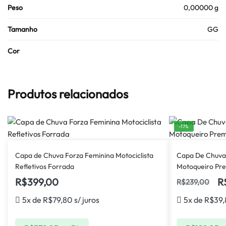
Peso
0,00000 g
Tamanho
GG
Cor
Produtos relacionados
-17%
Capa de Chuva Forza Feminina Motociclista
Capa De Chuva
Refletivos Forrada
Motoqueiro Pr
R$
399,00
R
R$
239,00
5x de
R$
79,80
s/ juros
5x de
R$
39