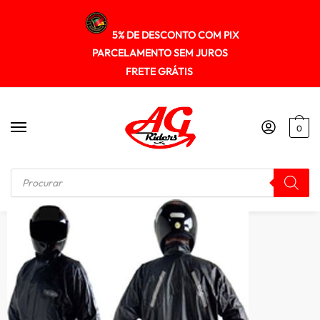
5% DE DESCONTO COM PIX
PARCELAMENTO SEM JUROS
FRETE GRÁTIS
0
Início
/
CAPA DE CHUVA
/
Capa De Chuva Conjunto Moto Serrana Unisex Cojunto Pvc