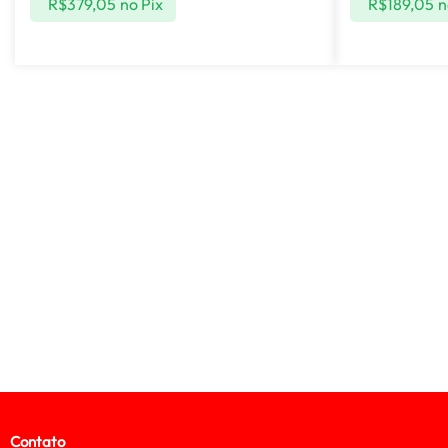
R$
379,05
no Pix
R$
189,05
n
Contato