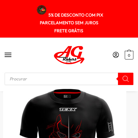
5% DE DESCONTO COM PIX
PARCELAMENTO SEM JUROS
FRETE GRÁTIS
0
Início
/
CASUAL MOTO
/
Camiseta Texx Preta Vermelha Hero