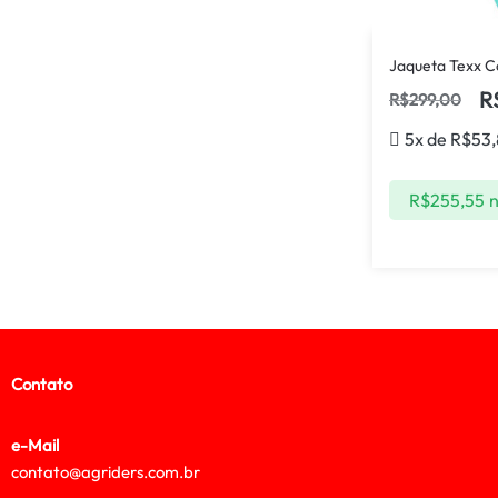
Jaqueta Texx C
R
R$
299,00
5x de
R$
53
R$
255,55
n
Contato
e-Mail
contato@agriders.com.br