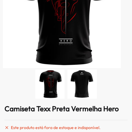
Camiseta Texx Preta Vermelha Hero
Este produto está fora de estoque e indisponível.