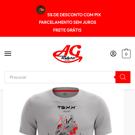
5% DE DESCONTO COM PIX
PARCELAMENTO SEM JUROS
FRETE GRÁTIS
0
Início
/
CASUAL MOTO
/
Camiseta Texx Branca Vermelha Heart