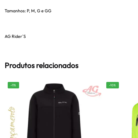
Tamanhos: P, M, G e GG
AG Rider´S
Produtos relacionados
-11%
-10%