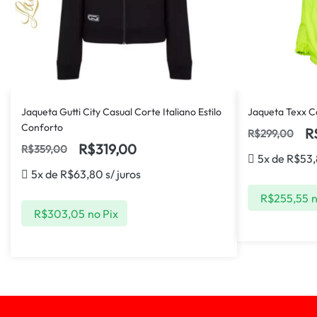
Jaqueta Gutti City Casual Corte Italiano Estilo
Jaqueta Texx C
Conforto
R
R$
299,00
R$
319,00
R$
359,00
5x de
R$
53
5x de
R$
63,80
s/ juros
R$
255,55
n
R$
303,05
no Pix