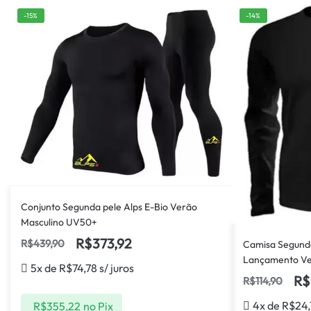
-15%
-14%
Conjunto Segunda pele Alps E-Bio Verão
Masculino UV50+
R$
373,92
R$
439,90
Camisa Segunda
Lançamento V
5x de
R$
74,78
s/ juros
R$
R$
114,90
4x de
R$
24
R$
355,22
no Pix