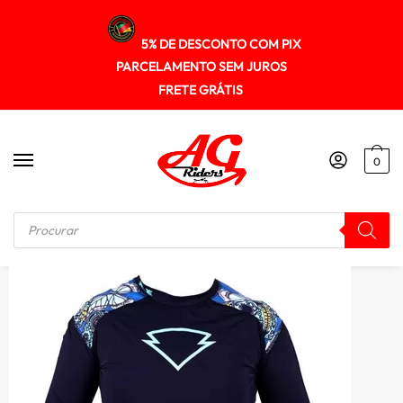
5% DE DESCONTO COM PIX
PARCELAMENTO SEM JUROS
FRETE GRÁTIS
0
Início
/
SEGUNDA PELE
/
Camiseta Segunda Pele Hlx Feminina Caveiras Mexicanas Azul