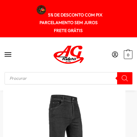
5% DE DESCONTO COM PIX
PARCELAMENTO SEM JUROS
FRETE GRÁTIS
0
Início
/
CALÇA
/
Calca Texx Jeans Garage Basic Motociclista Proteção Remov.