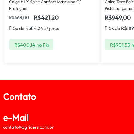
Calça HLX Spirit Confort Masculina C/
Calca Texx Fal
Proteçôes
Pista Lançame
R$
421,20
R$
949,00
R$
468,00
5x de
R$
84,24
s/ juros
5x de
R$
189
R$
400,14
no Pix
R$
901,55
n
Contato
e-Mail
contato@agriders.com.br