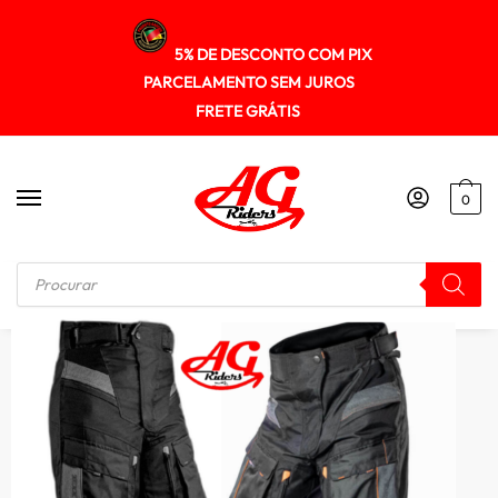
5% DE DESCONTO COM PIX
PARCELAMENTO SEM JUROS
FRETE GRÁTIS
0
Início
/
CALÇA
/
Calca Texx Armor Masculina Bigtrail Impermeável Térmica