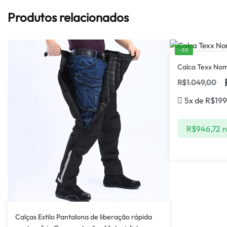
Produtos relacionados
-5%
Calca Texx Nom
R$
1.049,00
5x de
R$
199
R$
946,72
n
Calças Estilo Pantalona de liberação rápida