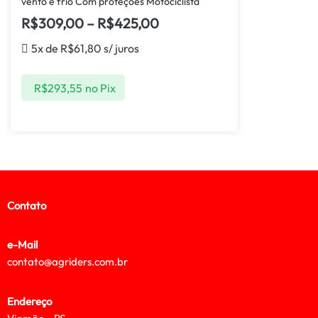
vento e frio Com proteções Motociclista
R$
309,00
–
R$
425,00
5x de
R$
61,80
s/ juros
R$
293,55
no Pix
Contato
e-Mail
contato@agriders.com.br
Endereço