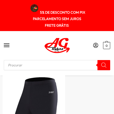
5% DE DESCONTO COM PIX
PARCELAMENTO SEM JUROS
FRETE GRÁTIS
0
Início
/
SEGUNDA PELE
/
Calça Térmica Segunda Pele X11 Climate Proteção Uv50 Verão