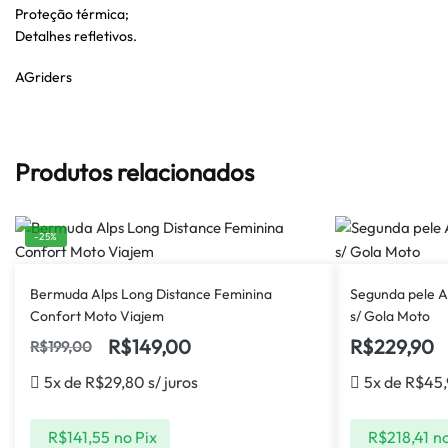
Proteção térmica;
Detalhes refletivos.
AGriders
Produtos relacionados
-25%
Bermuda Alps Long Distance Feminina
Segunda pele A
Confort Moto Viajem
s/ Gola Moto
R$
149,00
R$
229,90
R$
199,00
5x de
R$
29,80
s/ juros
5x de
R$
45,
R$
141,55
no Pix
R$
218,41
no