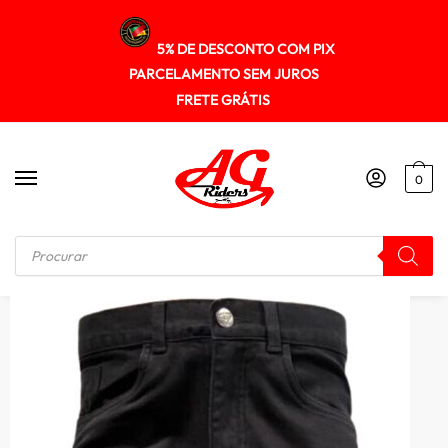
5% DE DESCONTO COM PIX
PARCELAMENTO SEM JUROS
FRETE GRÁTIS
0
Início
/
CALÇA
/
Calça Hlx Winter Confort Inverno c/ Elastano Motociclista