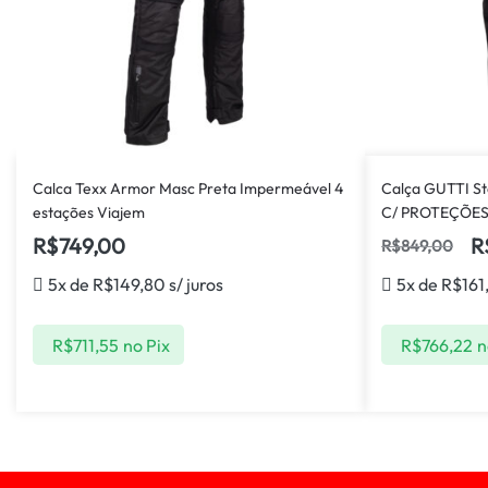
Calca Texx Armor Masc Preta Impermeável 4
Calça GUTTI S
estações Viajem
C/ PROTEÇÕES
R$
749,00
R
R$
849,00
5x de
R$
149,80
s/ juros
5x de
R$
161
R$
711,55
no Pix
R$
766,22
n