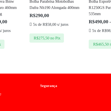
Nova Bmw
Bolha Parabrisa Motobolhas
Bolha Esport
aro 460mm
Dafra Nh190 Alongada 400mm
R1250GS Para
ng
535mm
R$
290,00
9,00
R$
490,00
5x de
R$
58,00
s/ juros
/ juros
5x de
R$
98
R$
275,50
no Pix
x
R$
465,50
Segurança
e