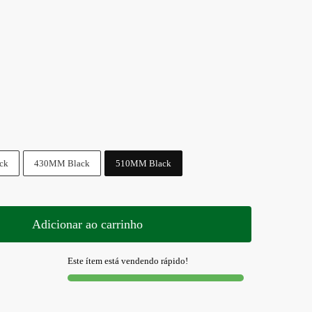
ck
430MM Black
510MM Black
Adicionar ao carrinho
Este ítem está vendendo rápido!