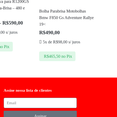
iva para R1200GS
-Brisa – 480 e
Bolha Parabrisa Motobolhas
Bmw F850 Gs Adventure Rallye
–
R$
590,00
19<
R$
490,00
,00
s/ juros
5x de
R$
98,00
s/ juros
no Pix
R$
465,50
no Pix
Assine nossa lista de clientes
Assinar