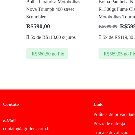
Bolha Parabrisa Motobolhas
Bolha Parabrisa 
Nova Triumph 400 street
R1300gs Fume Cl
Scrambler
Motobolhas Touri
R$
590,00
R$
59
R$
690,00
5x de
R$
118,00
s/ juros
5x de
R$
119,80
s
R$
560,50
no Pix
R$
569,05
no Pi
Contato
Link
Política de privacidad
e-Mail
Prazo de entrega
contato@agriders.com.br
Troca e devolução