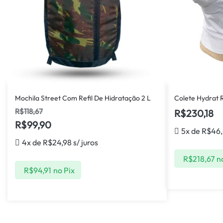
Mochila Street Com Refil De Hidratação 2 L
Colete Hydrat R
R$
118,67
R$
230,18
R$
99,90
5x de
R$
46
4x de
R$
24,98
s/ juros
R$
218,67
n
R$
94,91
no Pix