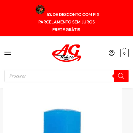
5% DE DESCONTO COM PIX
PARCELAMENTO SEM JUROS
FRETE GRÁTIS
0
Início
/
MOCHILA
/
Bico De Sucção Para Refil Em Silicone Universal