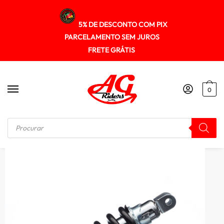
5% DE DESCONTO COM PIX
PARCELAMENTO SEM JUROS
FRETE GRÁTIS
0
Início
/
SUSPENÇÃO
/
Amortecedor Pro-link Gp7 Fazer 250 06/17