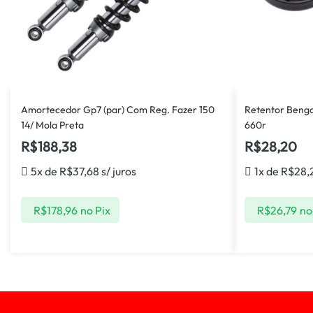
Amortecedor Gp7 (par) Com Reg. Fazer 150
Retentor Bengal
14/ Mola Preta
660r
R$
188,38
R$
28,20
5x de
R$
37,68
s/ juros
1x de
R$
28,
R$
178,96
no Pix
R$
26,79
no