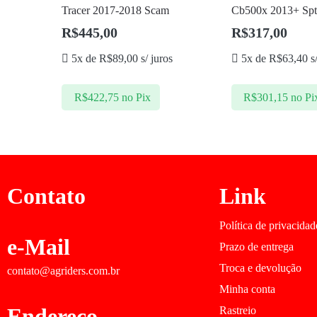
Tracer 2017-2018 Scam
Cb500x 2013+ Sp
R$
445,00
R$
317,00
5x de
R$
89,00
s/ juros
5x de
R$
63,40
s/
R$
422,75
no Pix
R$
301,15
no Pi
Contato
Link
Política de privacidad
e-Mail
Prazo de entrega
Troca e devolução
contato@agriders.com.br
Minha conta
Endereço
Rastreio