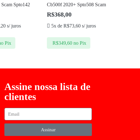
 Scam Spto142
Cb500f 2020+ Spto508 Scam
R$
368,00
,20
s/ juros
5x de
R$
73,60
s/ juros
no Pix
R$
349,60
no Pix
Assine nossa lista de
clientes
Assinar