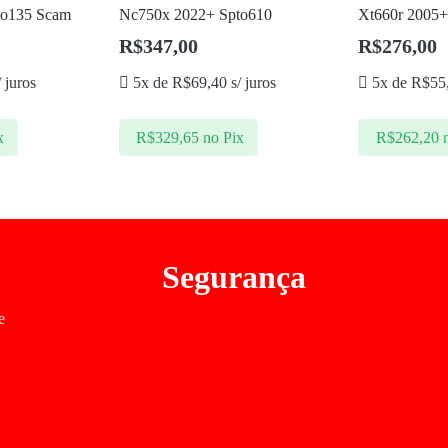
to135 Scam
Nc750x 2022+ Spto610
Xt660r 2005+
R$
347,00
R$
276,00
 juros
5x de
R$
69,40
s/ juros
5x de
R$
55
x
R$
329,65
no Pix
R$
262,20
Segurança
e