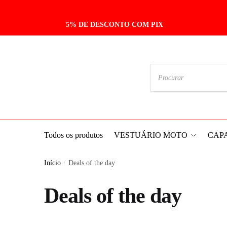
Skip
Skip
to
to
5% DE DESCONTO COM PIX
navigation
content
Pesquisar
produtos
Todos os produtos
VESTUÁRIO MOTO
CAP
Início
/
Deals of the day
Deals of the day