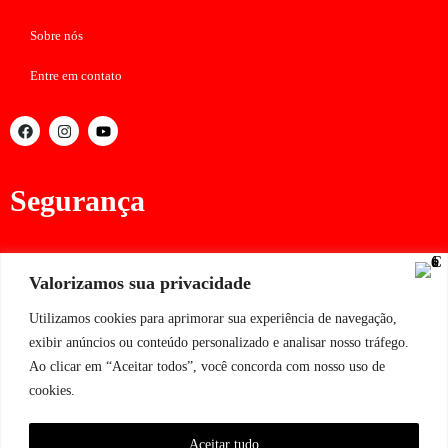
Sobre nós
Entre em contato
Segurança
Valorizamos sua privacidade
Assine nossa lista de clientes
Utilizamos cookies para aprimorar sua experiência de navegação,
exibir anúncios ou conteúdo personalizado e analisar nosso tráfego.
Ao clicar em “Aceitar todos”, você concorda com nosso uso de
cookies.
Assinar
Aceitar tudo