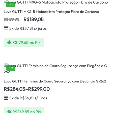
-5%
Luva GUTTI MXG-5 Motociclista Proteção Fibra de Carbono
R$
189,05
R$
199,00
5x de
R$
37,81
s/ juros
R$
179,60
no Pix
-5%
Luva GUTTI Feminina de Couro Segurança com Elegância G-262
R$
284,05
–
R$
299,00
5x de
R$
56,81
s/ juros
R$
269,85
no Pix