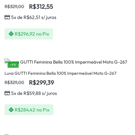
R$
312,55
R$
329,00
5x de
R$
62,51
s/ juros
R$
296,92
no Pix
-9%
Luva GUTTI Feminina Bella 100% Impermeável Moto G-267
R$
299,39
R$
329,00
5x de
R$
59,88
s/ juros
R$
284,42
no Pix