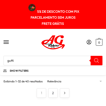
5% DE DESCONTO COM PIX
PARCELAMENTO SEM JUROS
FRETE GRÁTIS
0
Início
/
Loja
/
Resultados da pesquisa para “gutti”
SHOW FILTERS
Exibindo 1–32 de 40 resultados
1
2