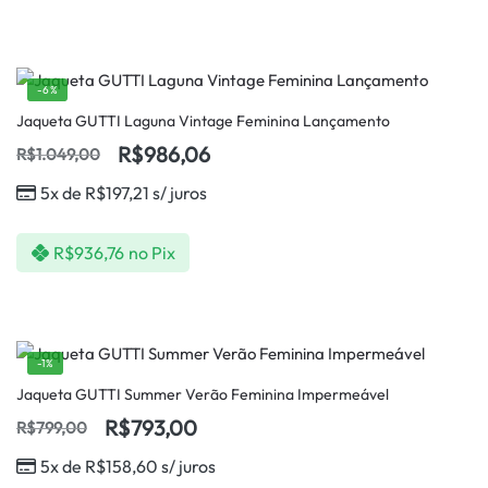
-6%
Jaqueta GUTTI Laguna Vintage Feminina Lançamento
R$
986,06
R$
1.049,00
5x de
R$
197,21
s/ juros
R$
936,76
no Pix
-1%
Jaqueta GUTTI Summer Verão Feminina Impermeável
R$
793,00
R$
799,00
5x de
R$
158,60
s/ juros