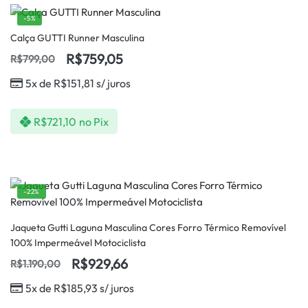
-5%
Calça GUTTI Runner Masculina
R$
759,05
R$
799,00
5x de
R$
151,81
s/ juros
R$
721,10
no Pix
-22%
Jaqueta Gutti Laguna Masculina Cores Forro Térmico Removível
100% Impermeável Motociclista
R$
929,66
R$
1.190,00
5x de
R$
185,93
s/ juros