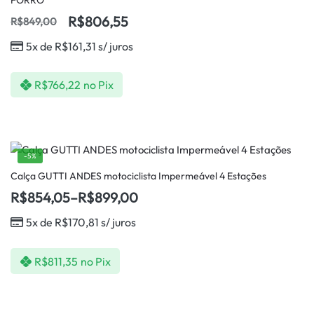
R$
806,55
R$
849,00
5x de
R$
161,31
s/ juros
R$
766,22
no Pix
-5%
Calça GUTTI ANDES motociclista Impermeável 4 Estações
R$
854,05
–
R$
899,00
5x de
R$
170,81
s/ juros
R$
811,35
no Pix