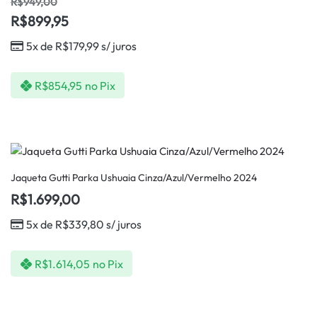
R$
949,00
R$
899,95
5x de
R$
179,99
s/ juros
R$
854,95
no Pix
Jaqueta Gutti Parka Ushuaia Cinza/Azul/Vermelho 2024
R$
1.699,00
5x de
R$
339,80
s/ juros
R$
1.614,05
no Pix