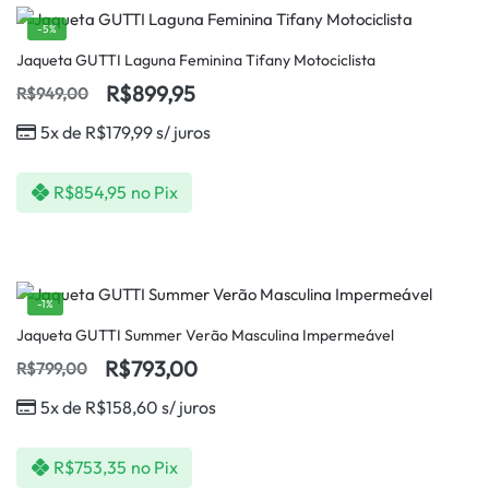
-5%
Jaqueta GUTTI Laguna Feminina Tifany Motociclista
R$
899,95
R$
949,00
5x de
R$
179,99
s/ juros
R$
854,95
no Pix
-1%
Jaqueta GUTTI Summer Verão Masculina Impermeável
R$
793,00
R$
799,00
5x de
R$
158,60
s/ juros
R$
753,35
no Pix