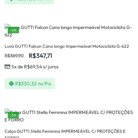
-6%
Luva GUTTI Falcon Cano longo Impermeável Motociclista G-622
R$
347,71
R$
369,90
5x de
R$
69,54
s/ juros
R$
330,32
no Pix
-5%
Calça GUTTI Stella Feminina IMPERMEÁVEL C/ PROTEÇÕES E
FORRO